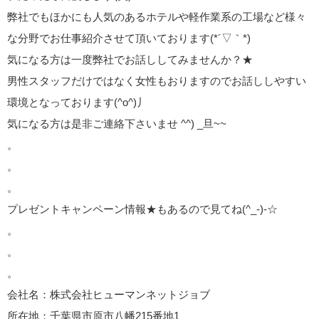
弊社でもほかにも人気のあるホテルや軽作業系の工場など様々
な分野でお仕事紹介させて頂いております(*´▽｀*)
気になる方は一度弊社でお話ししてみませんか？★
男性スタッフだけではなく女性もおりますのでお話ししやすい
環境となっております(^o^)丿
気になる方は是非ご連絡下さいませ ^^) _旦~~
。
。
。
プレゼントキャンペーン情報★もあるので見てね(^_-)-☆
。
。
。
会社名：株式会社ヒューマンネットジョブ
所在地：千葉県市原市八幡215番地1