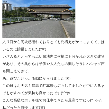
入り口から高級感溢れておりとても門構えがかっこよくて、は
いるのに躊躇しました(;’∀’)
いざ入るととっても広い敷地内に何棟にも分かれた大きな建物
があり、その奥からは子供や大人たちの楽しそうにハシャグ声
も聞こえてきて、
あ…遊びたいっ…衝動にかられました(笑)
この日はお天気も最高で駐車場も広々してましたが中に入るま
でもがすべてが気持ち良かったです(*^^)v
こんな高級なホテル様でお仕事できたら最高ですねっ(^_-)-☆
私だったら自慢します(笑)