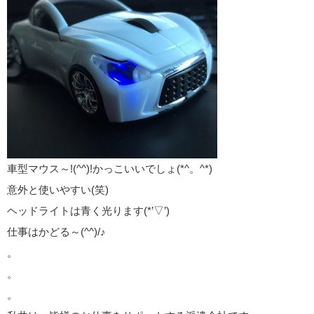
車型マウス～!(^^)!かっこいいでしょ(*^。^*)
意外と使いやすい(笑)
ヘッドライトは青く光ります(*’▽’)
仕事はかどる～(^^)/♪
。
。
。